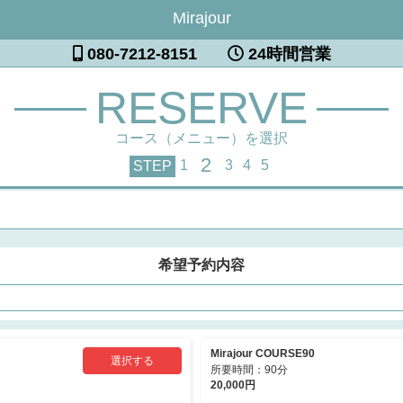
Mirajour
080-7212-8151
24時間営業
RESERVE
コース（メニュー）を選択
2
1
3
4
5
STEP
希望予約内容
Mirajour COURSE90
選択する
所要時間：90分
20,000円