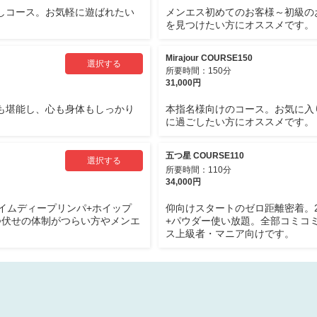
しコース。お気軽に遊ばれたい
メンエス初めてのお客様～初級の
を見つけたい方にオススメです。
Mirajour COURSE150
選択する
所要時間：150分
31,000円
も堪能し、心も身体もしっかり
本指名様向けのコース。お気に入
に過ごしたい方にオススメです。
五つ星 COURSE110
選択する
所要時間：110分
34,000円
タイムディープリンパ+ホイップ
仰向けスタートのゼロ距離密着。2
つ伏せの体制がつらい方やメンエ
+パウダー使い放題。全部コミコ
ス上級者・マニア向けです。